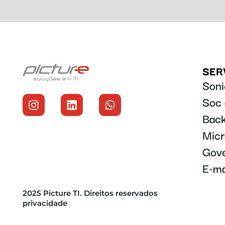
SER
Soni
Soc 
Back
Micr
Gove
E-ma
2025 Picture TI. Direitos reservados
privacidade