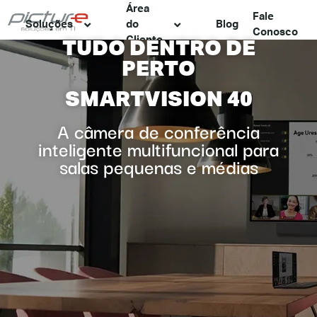
Área
Fale
Soluções
do
Blog
Conosco
Cliente
TUDO DENTRO DE
PERTO
SMARTVISION 40
A câmera de conferência
inteligente multifuncional para
salas pequenas e médias