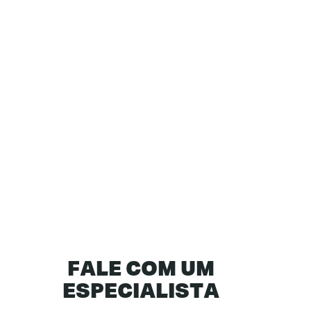
+
25
ANOS
De Experiência
Confiança que
se constrói com
+
500
CLIENTES
Com Resultados
FALE COM UM
ESPECIALISTA