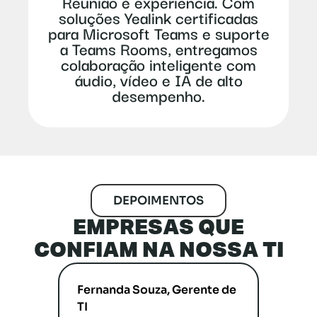
Reunião é experiência. Com
soluções Yealink certificadas
para Microsoft Teams e suporte
a Teams Rooms, entregamos
colaboração inteligente com
áudio, vídeo e IA de alto
desempenho.
DEPOIMENTOS
EMPRESAS QUE
CONFIAM NA NOSSA TI
or de
Fernanda Souza, Gerente de
Rodr
TI
☆
☆