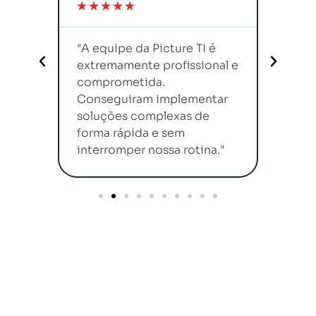
☆
☆
☆
☆
☆
"Com
re TI
"A equipe da Picture TI é
da Pi
extremamente profissional e
aumen
comprometida.
reduz
ção e
Conseguiram implementar
ágil 
s
soluções complexas de
e
forma rápida e sem
ar."
interromper nossa rotina."
Desde 1996
Mais de